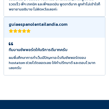
รวดเร็ว พี่ๆ เทคนิค และพี่ๆแอดมิน พูดจาดีมาก ลูกค้าไม่เข้าใจก็
พยายามอธิบาย ไม่ผิดหวังเลยค่ะ
guiaespanolentailandia.com
ทีมงานซัพพอร์ตให้บริการดีมากครับ
ผมพึ่งศึกษาการทำเว็บมีปัญหาอะไรทีมซัพพอร์ตของ
hostatom ช่วยได้ตลอดเลย ให้คำปรึกษาดี และตอบไวมาก
เลยครับ