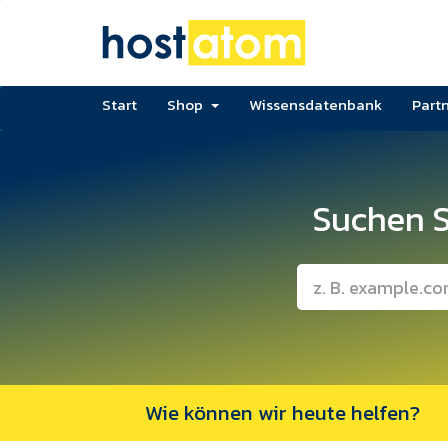
Start
Shop
Wissensdatenbank
Part
Suchen S
Wie können wir heute helfen?